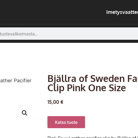
Imetysvaatte
Bjällra of Sweden Fa
ather Pacifier
Clip Pink One Size
15,00
€
Katso tuote