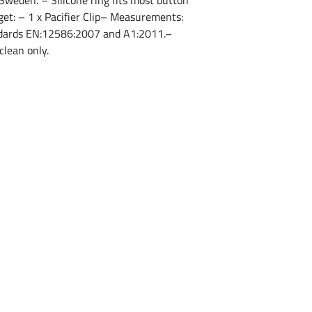
f Sweden. – Silicone ring fits most button
 get: – 1 x Pacifier Clip– Measurements:
ndards EN:12586:2007 and A1:2011.–
clean only.