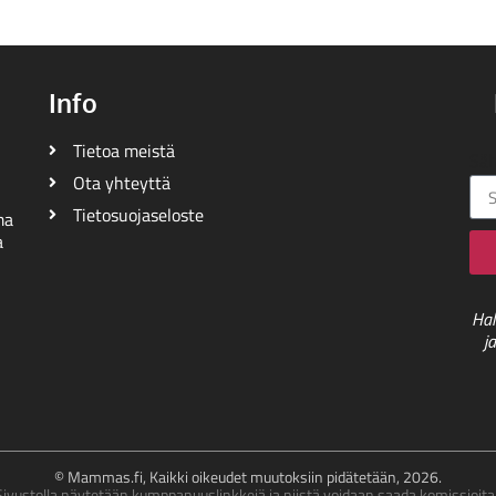
Info
Tietoa meistä
Säh
Ota yhteyttä
Tietosuojaseloste
ma
a
Hal
j
© Mammas.fi, Kaikki oikeudet muutoksiin pidätetään, 2026.
Sivustolla näytetään kumppanuuslinkkejä ja niistä voidaan saada komissioita