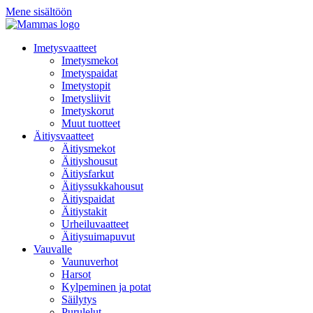
Mene sisältöön
Imetysvaatteet
Imetysmekot
Imetyspaidat
Imetystopit
Imetysliivit
Imetyskorut
Muut tuotteet
Äitiysvaatteet
Äitiysmekot
Äitiyshousut
Äitiysfarkut
Äitiyssukkahousut
Äitiyspaidat
Äitiystakit
Urheiluvaatteet
Äitiysuimapuvut
Vauvalle
Vaunuverhot
Harsot
Kylpeminen ja potat
Säilytys
Purulelut