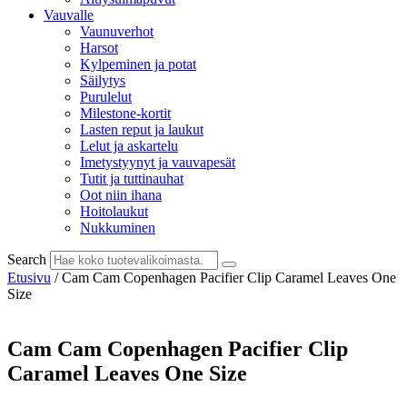
Vauvalle
Vaunuverhot
Harsot
Kylpeminen ja potat
Säilytys
Purulelut
Milestone-kortit
Lasten reput ja laukut
Lelut ja askartelu
Imetystyynyt ja vauvapesät
Tutit ja tuttinauhat
Oot niin ihana
Hoitolaukut
Nukkuminen
Search
Etusivu
/ Cam Cam Copenhagen Pacifier Clip Caramel Leaves One
Size
Cam Cam Copenhagen Pacifier Clip
Caramel Leaves One Size