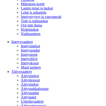
Milestone-kortit
Lasten reput ja laukut
Lelut ja askartelu
Imetystyynyt ja vauvapesät
Tutit ja tuttinauhat
Oot niin ihana
Hoitolaukut
Nukkuminen
Imetysvaatteet
Imetysmekot
Imetyspaidat
Imetystopit
Imetysliivit
Imetyskorut
Muut tuotteet
Äitiysvaatteet
Äitiysmekot
Äitiyshousut
Äitiysfarkut
Äitiyssukkahousut
Äitiyspaidat
Äitiystakit
Urheiluvaatteet
Äitiysuimapuvut