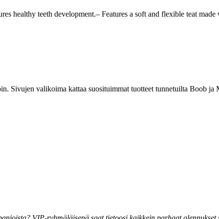
s healthy teeth development.– Features a soft and flexible teat made 
noin. Sivujen valikoima kattaa suosituimmat tuotteet tunnetuilta Boob j
joista? VIP-ryhmäläisenä saat tietoosi kaikkein parhaat alennukset se