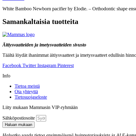
White Bamboo Newborn pacifier by Elodie. – Orthodontic shape ensure
Samankaltaisia tuotteita
Äitiysvaatteiden ja imetysvaatteiden sivusto
Täältä löydät ihanimmat äitiysvaatteet ja imetysvaatteet edullisin hin
Facebook
Twitter
Instagram
Pinterest
Info
Tietoa meistä
Ota yhteyttä
Tietosuojaseloste
Liity mukaan Mammasin VIP-ryhmään
Sähköpostiosoite
Haluan mukaan
Haluatko saada tietoa ensimmäisenä huipputarjouksista ja ALE-kampan