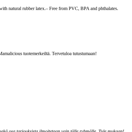
with natural rubber latex.– Free from PVC, BPA and phthalates.
a Mamalicious tuotemerkeiltä. Tervetuloa tutustumaan!
kä osa tarjouksista ilmoitetaan vain tälle ryhmälle. Tule mukaan!.