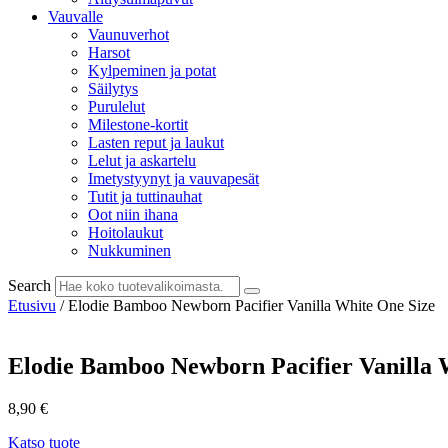
Vauvalle
Vaunuverhot
Harsot
Kylpeminen ja potat
Säilytys
Purulelut
Milestone-kortit
Lasten reput ja laukut
Lelut ja askartelu
Imetystyynyt ja vauvapesät
Tutit ja tuttinauhat
Oot niin ihana
Hoitolaukut
Nukkuminen
Search
Etusivu
/ Elodie Bamboo Newborn Pacifier Vanilla White One Size
Elodie Bamboo Newborn Pacifier Vanilla 
8,90
€
Katso tuote