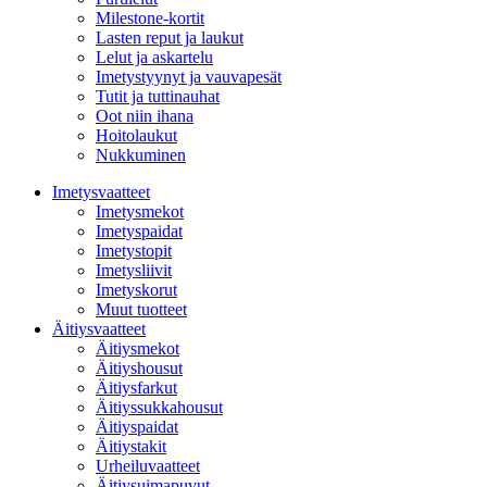
Milestone-kortit
Lasten reput ja laukut
Lelut ja askartelu
Imetystyynyt ja vauvapesät
Tutit ja tuttinauhat
Oot niin ihana
Hoitolaukut
Nukkuminen
Imetysvaatteet
Imetysmekot
Imetyspaidat
Imetystopit
Imetysliivit
Imetyskorut
Muut tuotteet
Äitiysvaatteet
Äitiysmekot
Äitiyshousut
Äitiysfarkut
Äitiyssukkahousut
Äitiyspaidat
Äitiystakit
Urheiluvaatteet
Äitiysuimapuvut