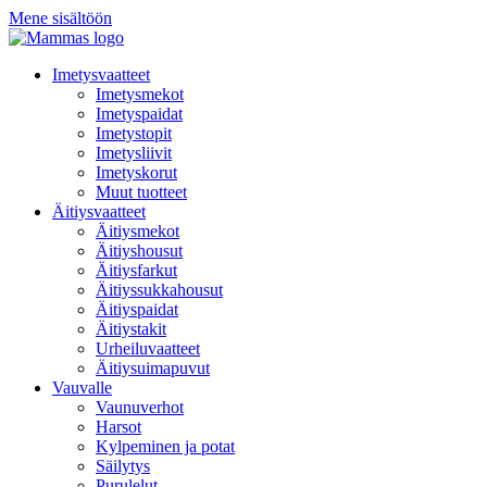
Mene sisältöön
Imetysvaatteet
Imetysmekot
Imetyspaidat
Imetystopit
Imetysliivit
Imetyskorut
Muut tuotteet
Äitiysvaatteet
Äitiysmekot
Äitiyshousut
Äitiysfarkut
Äitiyssukkahousut
Äitiyspaidat
Äitiystakit
Urheiluvaatteet
Äitiysuimapuvut
Vauvalle
Vaunuverhot
Harsot
Kylpeminen ja potat
Säilytys
Purulelut