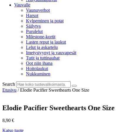
Vauvalle
Vaunuverhot
Harsot
Kylpeminen ja potat
Säilytys
Purulelut
Milestone-kortit
Lasten reput ja laukut
Lelut ja askartelu
Imetystyynyt ja vauvapesät
Tutit ja tuttinauhat
Oot niin ihana
Hoitolaukut
Nukkuminen
Search
Etusivu
/ Elodie Pacifier Sweethearts One Size
Elodie Pacifier Sweethearts One Size
8,90
€
Katso tuote