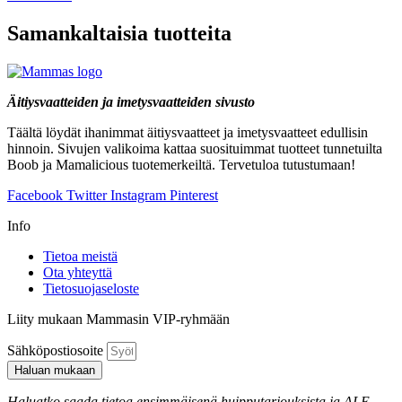
Samankaltaisia tuotteita
Äitiysvaatteiden ja imetysvaatteiden sivusto
Täältä löydät ihanimmat äitiysvaatteet ja imetysvaatteet edullisin
hinnoin. Sivujen valikoima kattaa suosituimmat tuotteet tunnetuilta
Boob ja Mamalicious tuotemerkeiltä. Tervetuloa tutustumaan!
Facebook
Twitter
Instagram
Pinterest
Info
Tietoa meistä
Ota yhteyttä
Tietosuojaseloste
Liity mukaan Mammasin VIP-ryhmään
Sähköpostiosoite
Haluan mukaan
Haluatko saada tietoa ensimmäisenä huipputarjouksista ja ALE-