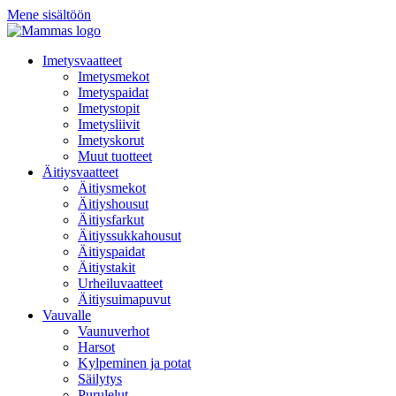
Mene sisältöön
Imetysvaatteet
Imetysmekot
Imetyspaidat
Imetystopit
Imetysliivit
Imetyskorut
Muut tuotteet
Äitiysvaatteet
Äitiysmekot
Äitiyshousut
Äitiysfarkut
Äitiyssukkahousut
Äitiyspaidat
Äitiystakit
Urheiluvaatteet
Äitiysuimapuvut
Vauvalle
Vaunuverhot
Harsot
Kylpeminen ja potat
Säilytys
Purulelut