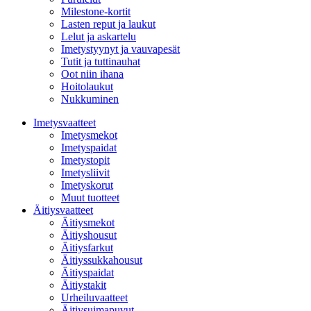
Milestone-kortit
Lasten reput ja laukut
Lelut ja askartelu
Imetystyynyt ja vauvapesät
Tutit ja tuttinauhat
Oot niin ihana
Hoitolaukut
Nukkuminen
Imetysvaatteet
Imetysmekot
Imetyspaidat
Imetystopit
Imetysliivit
Imetyskorut
Muut tuotteet
Äitiysvaatteet
Äitiysmekot
Äitiyshousut
Äitiysfarkut
Äitiyssukkahousut
Äitiyspaidat
Äitiystakit
Urheiluvaatteet
Äitiysuimapuvut