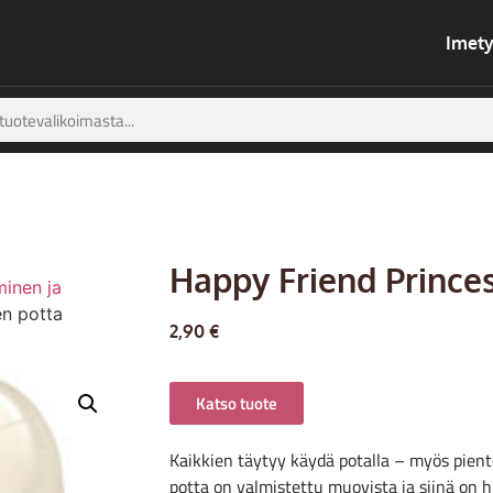
Imety
Happy Friend Prince
inen ja
en potta
2,90
€
Katso tuote
Kaikkien täytyy käydä potalla – myös pien
potta on valmistettu muovista ja siinä on h