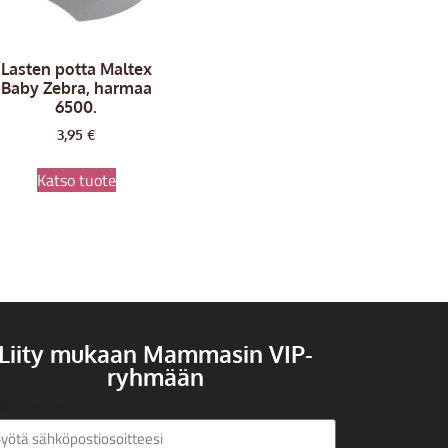
Lasten potta Maltex
Baby Zebra, harmaa
6500.
3,95
€
Katso tuote
Liity mukaan Mammasin VIP-
ryhmään
köpostiosoite