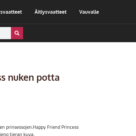
svaatteet
Äitiysvaatteet
Vauvalle
ss nuken potta
ten prinsessojen.Happy Friend Princess
ieno tieran kuva.