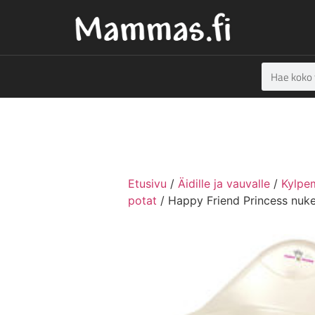
Etusivu
/
Äidille ja vauvalle
/
Kylpem
potat
/ Happy Friend Princess nuk