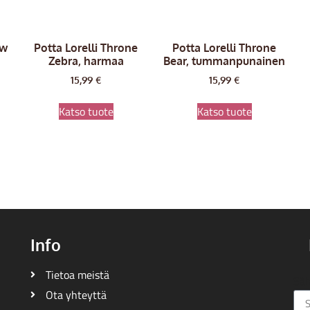
aw
Potta Lorelli Throne
Potta Lorelli Throne
Zebra, harmaa
Bear, tummanpunainen
15,99
€
15,99
€
Katso tuote
Katso tuote
Info
Tietoa meistä
Säh
Ota yhteyttä