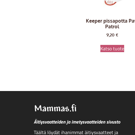
Keeper pissapotta P
Patrol
9,20
€
Katso tuote
Äitiysvaatteiden ja imetysvaatteiden sivusto
Täältä löydät ihanimmat äitiysvaatteet ja