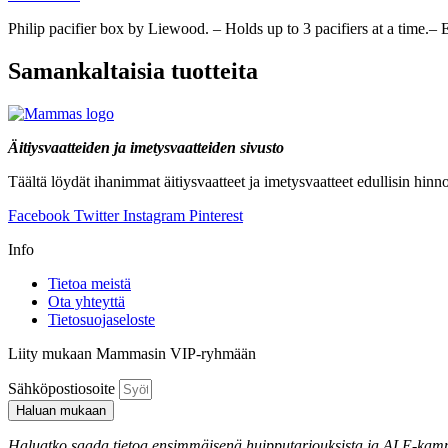
Philip pacifier box by Liewood. – Holds up to 3 pacifiers at a time.– E
Samankaltaisia tuotteita
Äitiysvaatteiden ja imetysvaatteiden sivusto
Täältä löydät ihanimmat äitiysvaatteet ja imetysvaatteet edullisin hin
Facebook
Twitter
Instagram
Pinterest
Info
Tietoa meistä
Ota yhteyttä
Tietosuojaseloste
Liity mukaan Mammasin VIP-ryhmään
Sähköpostiosoite
Haluan mukaan
Haluatko saada tietoa ensimmäisenä huipputarjouksista ja ALE-kampan