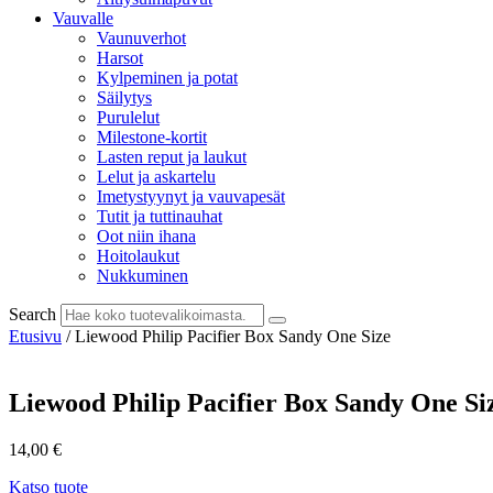
Vauvalle
Vaunuverhot
Harsot
Kylpeminen ja potat
Säilytys
Purulelut
Milestone-kortit
Lasten reput ja laukut
Lelut ja askartelu
Imetystyynyt ja vauvapesät
Tutit ja tuttinauhat
Oot niin ihana
Hoitolaukut
Nukkuminen
Search
Etusivu
/ Liewood Philip Pacifier Box Sandy One Size
Liewood Philip Pacifier Box Sandy One Si
14,00
€
Katso tuote