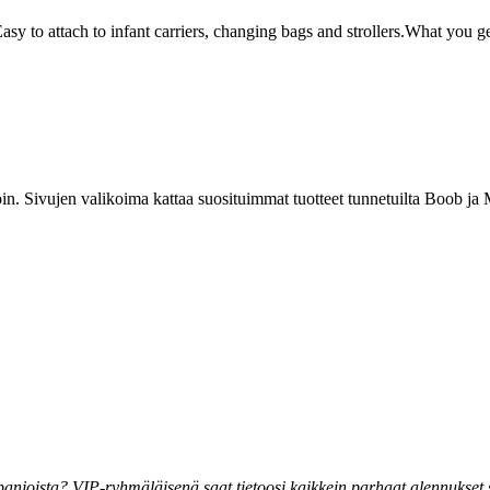
asy to attach to infant carriers, changing bags and strollers.What you g
noin. Sivujen valikoima kattaa suosituimmat tuotteet tunnetuilta Boob j
joista? VIP-ryhmäläisenä saat tietoosi kaikkein parhaat alennukset se