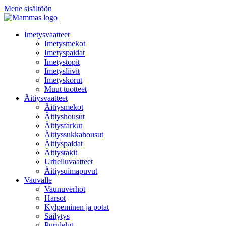
Mene sisältöön
Imetysvaatteet
Imetysmekot
Imetyspaidat
Imetystopit
Imetysliivit
Imetyskorut
Muut tuotteet
Äitiysvaatteet
Äitiysmekot
Äitiyshousut
Äitiysfarkut
Äitiyssukkahousut
Äitiyspaidat
Äitiystakit
Urheiluvaatteet
Äitiysuimapuvut
Vauvalle
Vaunuverhot
Harsot
Kylpeminen ja potat
Säilytys
Purulelut