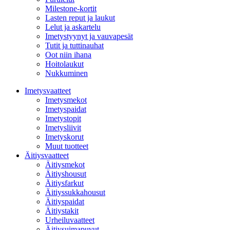
Milestone-kortit
Lasten reput ja laukut
Lelut ja askartelu
Imetystyynyt ja vauvapesät
Tutit ja tuttinauhat
Oot niin ihana
Hoitolaukut
Nukkuminen
Imetysvaatteet
Imetysmekot
Imetyspaidat
Imetystopit
Imetysliivit
Imetyskorut
Muut tuotteet
Äitiysvaatteet
Äitiysmekot
Äitiyshousut
Äitiysfarkut
Äitiyssukkahousut
Äitiyspaidat
Äitiystakit
Urheiluvaatteet
Äitiysuimapuvut