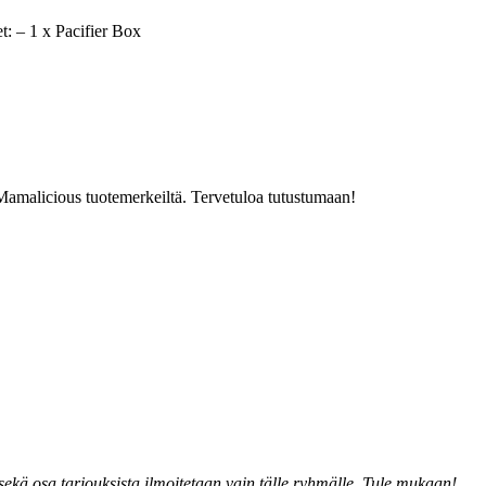
et: – 1 x Pacifier Box
a Mamalicious tuotemerkeiltä. Tervetuloa tutustumaan!
kä osa tarjouksista ilmoitetaan vain tälle ryhmälle. Tule mukaan!.