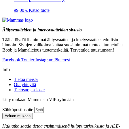
99,00
€
Katso tuote
Äitiysvaatteiden ja imetysvaatteiden sivusto
Täältä löydät ihanimmat äitiysvaatteet ja imetysvaatteet edullisin
hinnoin. Sivujen valikoima kattaa suosituimmat tuotteet tunnetuilta
Boob ja Mamalicious tuotemerkeiltä. Tervetuloa tutustumaan!
Facebook
Twitter
Instagram
Pinterest
Info
Tietoa meistä
Ota yhteyttä
Tietosuojaseloste
Liity mukaan Mammasin VIP-ryhmään
Sähköpostiosoite
Haluan mukaan
Haluatko saada tietoa ensimmäisenä huipputarjouksista ja ALE-