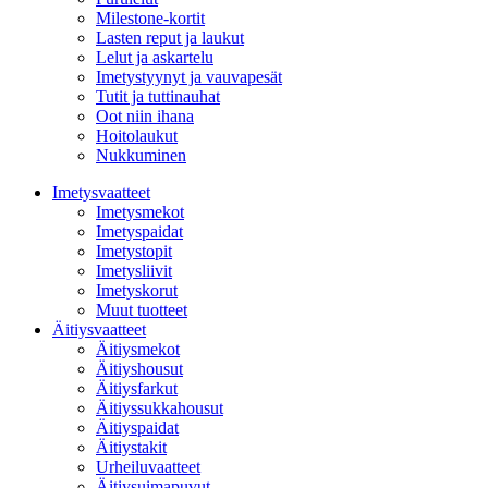
Milestone-kortit
Lasten reput ja laukut
Lelut ja askartelu
Imetystyynyt ja vauvapesät
Tutit ja tuttinauhat
Oot niin ihana
Hoitolaukut
Nukkuminen
Imetysvaatteet
Imetysmekot
Imetyspaidat
Imetystopit
Imetysliivit
Imetyskorut
Muut tuotteet
Äitiysvaatteet
Äitiysmekot
Äitiyshousut
Äitiysfarkut
Äitiyssukkahousut
Äitiyspaidat
Äitiystakit
Urheiluvaatteet
Äitiysuimapuvut