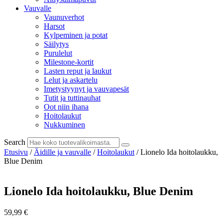
Vauvalle
Vaunuverhot
Harsot
Kylpeminen ja potat
Säilytys
Purulelut
Milestone-kortit
Lasten reput ja laukut
Lelut ja askartelu
Imetystyynyt ja vauvapesät
Tutit ja tuttinauhat
Oot niin ihana
Hoitolaukut
Nukkuminen
Search
Etusivu
/
Äidille ja vauvalle
/
Hoitolaukut
/ Lionelo Ida hoitolaukku,
Blue Denim
Lionelo Ida hoitolaukku, Blue Denim
59,99
€