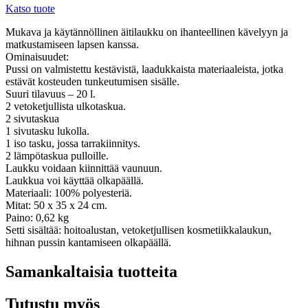
Katso tuote
Mukava ja käytännöllinen äitilaukku on ihanteellinen kävelyyn ja
matkustamiseen lapsen kanssa.
Ominaisuudet:
Pussi on valmistettu kestävistä, laadukkaista materiaaleista, jotka
estävät kosteuden tunkeutumisen sisälle.
Suuri tilavuus – 20 l.
2 vetoketjullista ulkotaskua.
2 sivutaskua
1 sivutasku lukolla.
1 iso tasku, jossa tarrakiinnitys.
2 lämpötaskua pulloille.
Laukku voidaan kiinnittää vaunuun.
Laukkua voi käyttää olkapäällä.
Materiaali: 100% polyesteriä.
Mitat: 50 x 35 x 24 cm.
Paino: 0,62 kg
Setti sisältää: hoitoalustan, vetoketjullisen kosmetiikkalaukun,
hihnan pussin kantamiseen olkapäällä.
Samankaltaisia tuotteita
Tutustu myös