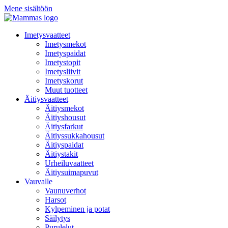
Mene sisältöön
Imetysvaatteet
Imetysmekot
Imetyspaidat
Imetystopit
Imetysliivit
Imetyskorut
Muut tuotteet
Äitiysvaatteet
Äitiysmekot
Äitiyshousut
Äitiysfarkut
Äitiyssukkahousut
Äitiyspaidat
Äitiystakit
Urheiluvaatteet
Äitiysuimapuvut
Vauvalle
Vaunuverhot
Harsot
Kylpeminen ja potat
Säilytys
Purulelut