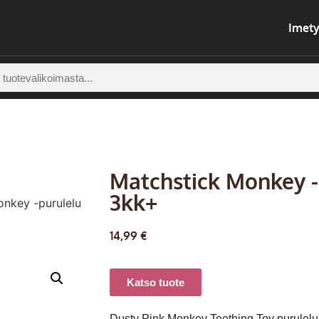
Imety
Matchstick Monkey -
3kk+
onkey -purulelu
14,99
€
Katso tuote
Dusty Pink Monkey Teething Toy purulelu