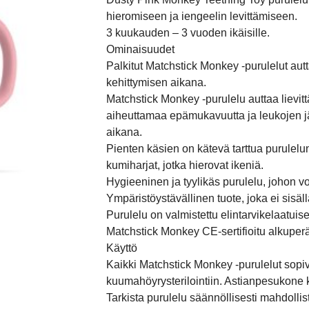
hieromiseen ja iengeelin levittämiseen.
3 kuukauden – 3 vuoden ikäisille.
Ominaisuudet
Palkitut Matchstick Monkey -purulelut au
kehittymisen aikana.
Matchstick Monkey -purulelu auttaa liev
aiheuttamaa epämukavuutta ja leukojen 
aikana.
Pienten käsien on kätevä tarttua purulel
kumiharjat, jotka hierovat ikeniä.
Hygieeninen ja tyylikäs purulelu, johon vo
Ympäristöystävällinen tuote, joka ei sisäll
Purulelu on valmistettu elintarvikelaatuise
Matchstick Monkey CE-sertifioitu alkuperä
Käyttö
Kaikki Matchstick Monkey -purulelut sopiv
kuumahöyrysterilointiin. Astianpesukone 
Tarkista purulelu säännöllisesti mahdolli