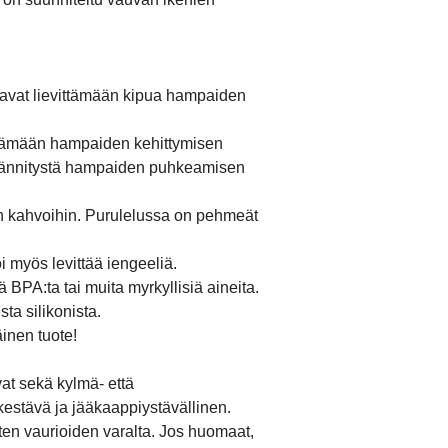
ttavat lievittämään kipua hampaiden
ittämään hampaiden kehittymisen
jännitystä hampaiden puhkeamisen
un kahvoihin. Purulelussa on pehmeät
i myös levittää iengeeliä.
ä BPA:ta tai muita myrkyllisiä aineita.
sta silikonista.
inen tuote!
at sekä kylmä- että
kestävä ja jääkaappiystävällinen.
sten vaurioiden varalta. Jos huomaat,