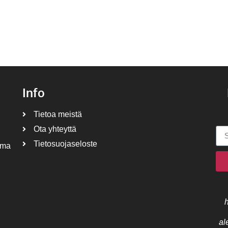
Info
Tietoa meistä
Säh
Ota yhteyttä
Tietosuojaseloste
ima
al