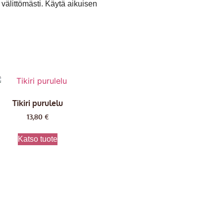
ö välittömästi. Käytä aikuisen
Tikiri purulelu
13,80
€
Katso tuote