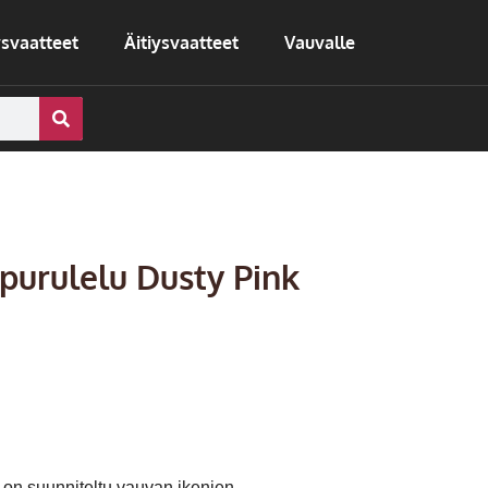
svaatteet
Äitiysvaatteet
Vauvalle
purulelu Dusty Pink
 on suunniteltu vauvan ikenien