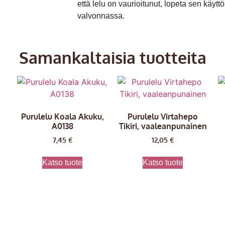
että lelu on vaurioitunut, lopeta sen käytt
valvonnassa.
Samankaltaisia tuotteita
Purulelu Koala Akuku,
Purulelu Virtahepo
A0138
Tikiri, vaaleanpunainen
7,45
€
12,05
€
Katso tuote
Katso tuote