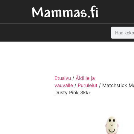
Etusivu
/
Äidille ja
vauvalle
/
Purulelut
/ Matchstick M
Dusty Pink 3kk+