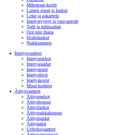
Milestone-kortit
Lasten reput ja laukut
Lelut ja askartelu
Imetystyynyt ja vauvapesät
Tutit ja tuttinauhat
Oot niin ihana
Hoitolaukut
Nukkuminen
Imetysvaatteet
Imetysmekot
Imetyspaidat
Imetystopit
Imetysliivit
Imetyskorut
Muut tuotteet
Äitiysvaatteet
Äitiysmekot
Äitiyshousut
Äitiysfarkut
Äitiyssukkahousut
Äitiyspaidat
Äitiystakit
Urheiluvaatteet
Äitiysuimapuvut