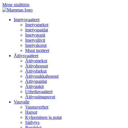
Mene sisältöön
Imetysvaatteet
Imetysmekot
Imetyspaidat
Imetystopit
Imetysliivit
Imetyskorut
Muut tuotteet
Äitiysvaatteet
Äitiysmekot
Äitiyshousut
Äitiysfarkut
Äitiyssukkahousut
Äitiyspaidat
Äitiystakit
Urheiluvaatteet
Äitiysuimapuvut
Vauvalle
Vaunuverhot
Harsot
Kylpeminen ja potat
Säilytys
Purulelut