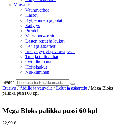
Vauvalle
Vaunuverhot
Harsot
Kylpeminen ja potat
Säilytys
Purulelut
Milestone-kortit
Lasten reput ja laukut
Lelut ja askartelu
Imetystyynyt ja vauvapesät
Tutit ja tuttinauhat
Oot niin ihana
Hoitolaukut
Nukkuminen
Search
Etusivu
/
Äidille ja vauvalle
/
Lelut ja askartelu
/ Mega Bloks
palikka pussi 60 kpl
Mega Bloks palikka pussi 60 kpl
22,99
€