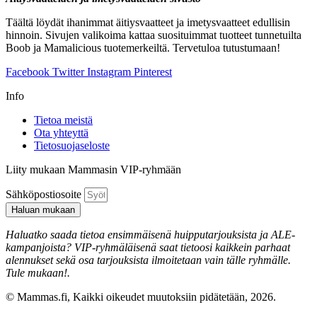
Täältä löydät ihanimmat äitiysvaatteet ja imetysvaatteet edullisin
hinnoin. Sivujen valikoima kattaa suosituimmat tuotteet tunnetuilta
Boob ja Mamalicious tuotemerkeiltä. Tervetuloa tutustumaan!
Facebook
Twitter
Instagram
Pinterest
Info
Tietoa meistä
Ota yhteyttä
Tietosuojaseloste
Liity mukaan Mammasin VIP-ryhmään
Sähköpostiosoite
Haluan mukaan
Haluatko saada tietoa ensimmäisenä huipputarjouksista ja ALE-
kampanjoista? VIP-ryhmäläisenä saat tietoosi kaikkein parhaat
alennukset sekä osa tarjouksista ilmoitetaan vain tälle ryhmälle.
Tule mukaan!.
© Mammas.fi, Kaikki oikeudet muutoksiin pidätetään, 2026.