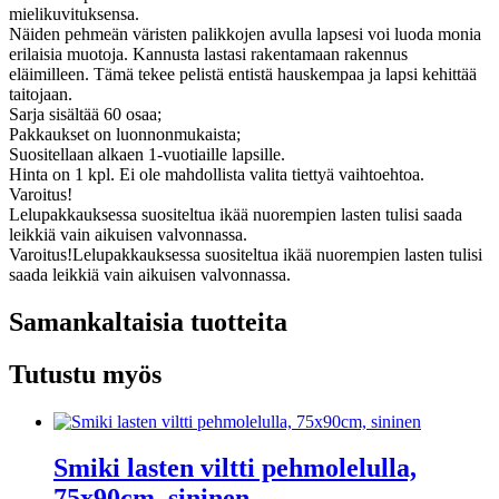
mielikuvituksensa.
Näiden pehmeän väristen palikkojen avulla lapsesi voi luoda monia
erilaisia muotoja. Kannusta lastasi rakentamaan rakennus
eläimilleen. Tämä tekee pelistä entistä hauskempaa ja lapsi kehittää
taitojaan.
Sarja sisältää 60 osaa;
Pakkaukset on luonnonmukaista;
Suositellaan alkaen 1-vuotiaille lapsille.
Hinta on 1 kpl. Ei ole mahdollista valita tiettyä vaihtoehtoa.
Varoitus!
Lelupakkauksessa suositeltua ikää nuorempien lasten tulisi saada
leikkiä vain aikuisen valvonnassa.
Varoitus!Lelupakkauksessa suositeltua ikää nuorempien lasten tulisi
saada leikkiä vain aikuisen valvonnassa.
Samankaltaisia tuotteita
Tutustu myös
Smiki lasten viltti pehmolelulla,
75x90cm, sininen