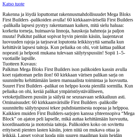
Katso tuote
Rakenna ja löydä loputtomat rakennusmahdollisuudet Mega Bloks
First Builders -palikoiden avulla! 60 kirkkaanvärisellä First Builders
-palikalla lapsesi pystyy rakentamaan kaiken, mitä sielu haluaa:
korkeita torneja, huimaavia linnoja, hauskoja hahmoja ja paljon
muuta! Palkitut palikat sopivat hyvin pieniin käsiin, laajentavat
luovuuden rajoja ja tarjoavat loputonta leikkisyyttä samalla kun
kehittävät lapsesi taitoja. Kun peliaika on ohi, voit laittaa palikat
nopeasti ja helposti mukana tulevaan säilytyspussiin! Sopii 1–5-
vuotiaille lapsille.
Tuotteen Kuvaus:
Palkitun Mega Bloks First Builders ison palikoiden kassin avulla
koet rajattoman pelin ilon! 60 kirkkaan värisen palikan sarja on
suunniteltu kehittämään lasten manuaalista toimintaa ja luovuutta.
Suuret First Builders -palikat on helppo koota pienillä sormilla. Kun
peliaika on ohi, kerää palikat ympäristöystävälliseen,
vetoketjulliseen pussiin ja säilytä ne seuraavaan seikkailuun asti.
Ominaisuudet: 60 kirkkaanvärisille First Builders -palikoille
suunniteltu säilytyspussi tekee puhdistamisesta nopeaa ja helppoa.
Kaikkien muiden First Builders-sarjojen kanssa yhteensopiva “Mega
Block” on ajaton peli lapselle, mikä auttaa kehittämään luovuutta,
koordinaatiota ja motorisia taitoja. Palikoiden koko on sovitettu
erityisesti pienten lasten käsiin, joten niitä on mukava ottaa ja
leikkiä. Lapset voivat luoda niin suuren maailman kuin heidän