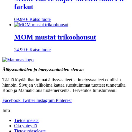
farkut
69,99
€
Katso tuote
MOM mustat trikoohousut
24,99
€
Katso tuote
Äitiysvaatteiden ja imetysvaatteiden sivusto
Täältä löydät ihanimmat äitiysvaatteet ja imetysvaatteet edullisin
hinnoin. Sivujen valikoima kattaa suosituimmat tuotteet tunnetuilta
Boob ja Mamalicious tuotemerkeiltä. Tervetuloa tutustumaan!
Facebook
Twitter
Instagram
Pinterest
Info
Tietoa meistä
Ota yhteyttä
Tietosuojaseloste