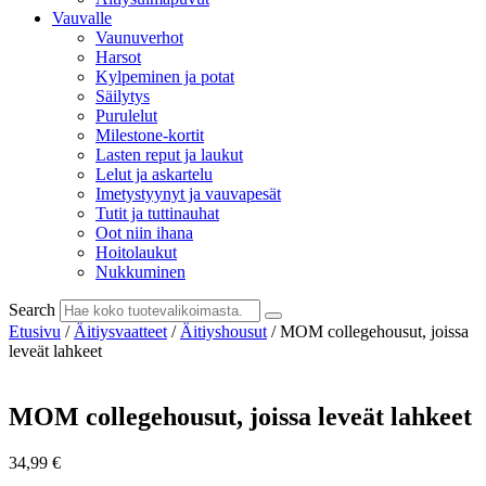
Vauvalle
Vaunuverhot
Harsot
Kylpeminen ja potat
Säilytys
Purulelut
Milestone-kortit
Lasten reput ja laukut
Lelut ja askartelu
Imetystyynyt ja vauvapesät
Tutit ja tuttinauhat
Oot niin ihana
Hoitolaukut
Nukkuminen
Search
Etusivu
/
Äitiysvaatteet
/
Äitiyshousut
/ MOM collegehousut, joissa
leveät lahkeet
MOM collegehousut, joissa leveät lahkeet
34,99
€