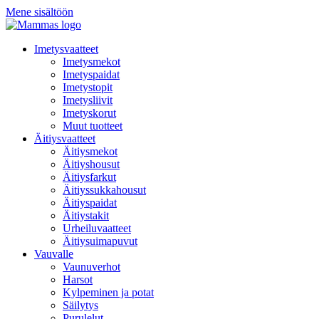
Mene sisältöön
Imetysvaatteet
Imetysmekot
Imetyspaidat
Imetystopit
Imetysliivit
Imetyskorut
Muut tuotteet
Äitiysvaatteet
Äitiysmekot
Äitiyshousut
Äitiysfarkut
Äitiyssukkahousut
Äitiyspaidat
Äitiystakit
Urheiluvaatteet
Äitiysuimapuvut
Vauvalle
Vaunuverhot
Harsot
Kylpeminen ja potat
Säilytys
Purulelut