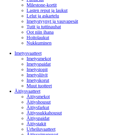
Milestone-kortit
Lasten reput ja laukut
Lelut ja askartelu
Imetystyynyt ja vauvapesät
Tutit ja tuttinauhat
Oot niin ihana
Hoitolaukut
Nukkuminen
Imetysvaatteet
Imetysmekot
Imetyspaidat
Imetystopit
Imetysliivit
Imetyskorut
Muut tuotteet
Äitiysvaatteet
Äitiysmekot
Äitiyshousut
Äitiysfarkut
Äitiyssukkahousut
Äitiyspaidat
Äitiystakit
Urheiluvaatteet
Äitiysuimapuvut