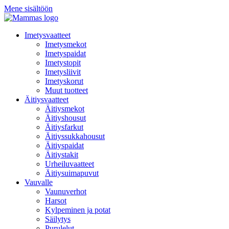
Mene sisältöön
Imetysvaatteet
Imetysmekot
Imetyspaidat
Imetystopit
Imetysliivit
Imetyskorut
Muut tuotteet
Äitiysvaatteet
Äitiysmekot
Äitiyshousut
Äitiysfarkut
Äitiyssukkahousut
Äitiyspaidat
Äitiystakit
Urheiluvaatteet
Äitiysuimapuvut
Vauvalle
Vaunuverhot
Harsot
Kylpeminen ja potat
Säilytys
Purulelut