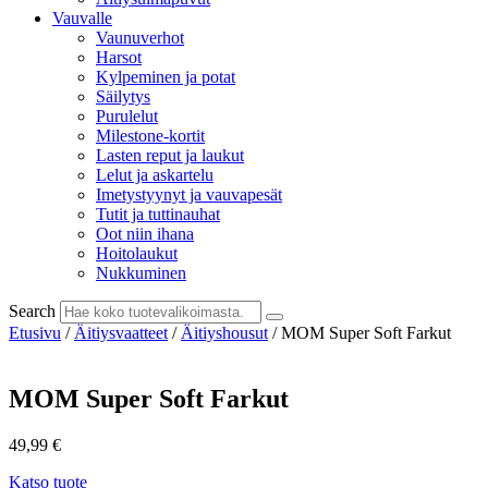
Vauvalle
Vaunuverhot
Harsot
Kylpeminen ja potat
Säilytys
Purulelut
Milestone-kortit
Lasten reput ja laukut
Lelut ja askartelu
Imetystyynyt ja vauvapesät
Tutit ja tuttinauhat
Oot niin ihana
Hoitolaukut
Nukkuminen
Search
Etusivu
/
Äitiysvaatteet
/
Äitiyshousut
/ MOM Super Soft Farkut
MOM Super Soft Farkut
49,99
€
Katso tuote