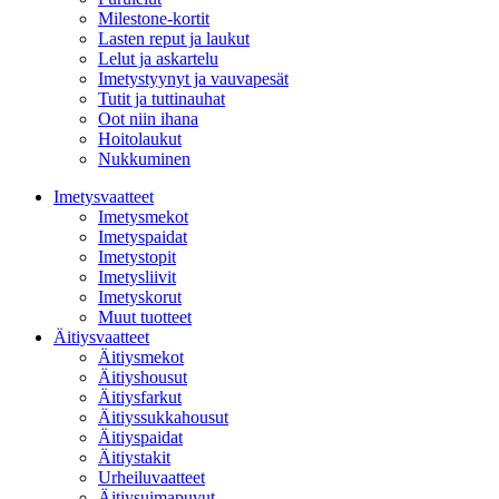
Milestone-kortit
Lasten reput ja laukut
Lelut ja askartelu
Imetystyynyt ja vauvapesät
Tutit ja tuttinauhat
Oot niin ihana
Hoitolaukut
Nukkuminen
Imetysvaatteet
Imetysmekot
Imetyspaidat
Imetystopit
Imetysliivit
Imetyskorut
Muut tuotteet
Äitiysvaatteet
Äitiysmekot
Äitiyshousut
Äitiysfarkut
Äitiyssukkahousut
Äitiyspaidat
Äitiystakit
Urheiluvaatteet
Äitiysuimapuvut