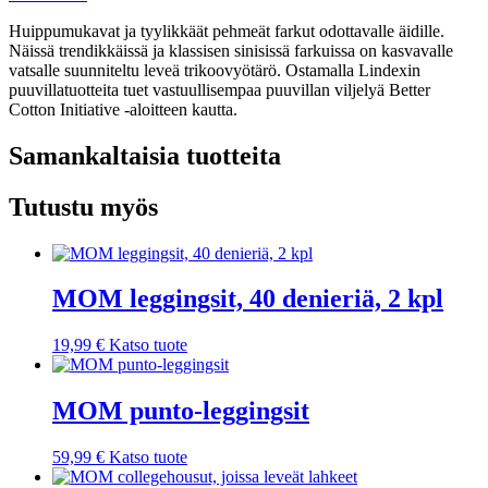
Huippumukavat ja tyylikkäät pehmeät farkut odottavalle äidille.
Näissä trendikkäissä ja klassisen sinisissä farkuissa on kasvavalle
vatsalle suunniteltu leveä trikoovyötärö. Ostamalla Lindexin
puuvillatuotteita tuet vastuullisempaa puuvillan viljelyä Better
Cotton Initiative -aloitteen kautta.
Samankaltaisia tuotteita
Tutustu myös
MOM leggingsit, 40 denieriä, 2 kpl
19,99
€
Katso tuote
MOM punto-leggingsit
59,99
€
Katso tuote