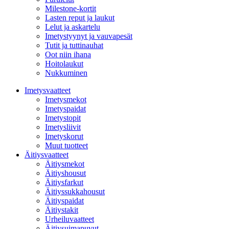
Milestone-kortit
Lasten reput ja laukut
Lelut ja askartelu
Imetystyynyt ja vauvapesät
Tutit ja tuttinauhat
Oot niin ihana
Hoitolaukut
Nukkuminen
Imetysvaatteet
Imetysmekot
Imetyspaidat
Imetystopit
Imetysliivit
Imetyskorut
Muut tuotteet
Äitiysvaatteet
Äitiysmekot
Äitiyshousut
Äitiysfarkut
Äitiyssukkahousut
Äitiyspaidat
Äitiystakit
Urheiluvaatteet
Äitiysuimapuvut