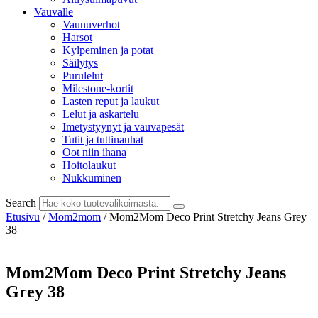
Vauvalle
Vaunuverhot
Harsot
Kylpeminen ja potat
Säilytys
Purulelut
Milestone-kortit
Lasten reput ja laukut
Lelut ja askartelu
Imetystyynyt ja vauvapesät
Tutit ja tuttinauhat
Oot niin ihana
Hoitolaukut
Nukkuminen
Search
Etusivu
/
Mom2mom
/ Mom2Mom Deco Print Stretchy Jeans Grey
38
Mom2Mom Deco Print Stretchy Jeans
Grey 38