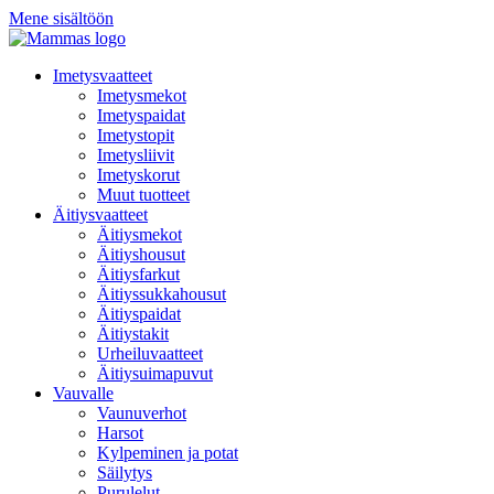
Mene sisältöön
Imetysvaatteet
Imetysmekot
Imetyspaidat
Imetystopit
Imetysliivit
Imetyskorut
Muut tuotteet
Äitiysvaatteet
Äitiysmekot
Äitiyshousut
Äitiysfarkut
Äitiyssukkahousut
Äitiyspaidat
Äitiystakit
Urheiluvaatteet
Äitiysuimapuvut
Vauvalle
Vaunuverhot
Harsot
Kylpeminen ja potat
Säilytys
Purulelut