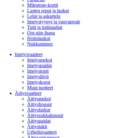
Milestone-kortit
Lasten reput ja laukut
Lelut ja askartelu
Imetystyynyt ja vauvapesät
Tutit ja tuttinauhat
Oot niin ihana
Hoitolaukut
Nukkuminen
Imetysvaatteet
Imetysmekot
Imetyspaidat
Imetystopit
Imetysliivit
Imetyskorut
Muut tuotteet
Äitiysvaatteet
Äitiysmekot
Äitiyshousut
Äitiysfarkut
Äitiyssukkahousut
Äitiyspaidat
Äitiystakit
Urheiluvaatteet
Äitiysuimapuvut