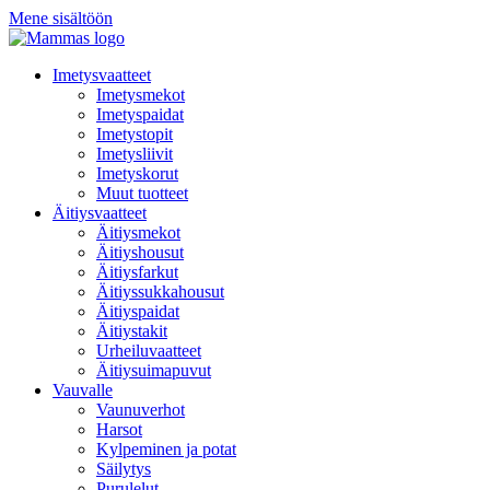
Mene sisältöön
Imetysvaatteet
Imetysmekot
Imetyspaidat
Imetystopit
Imetysliivit
Imetyskorut
Muut tuotteet
Äitiysvaatteet
Äitiysmekot
Äitiyshousut
Äitiysfarkut
Äitiyssukkahousut
Äitiyspaidat
Äitiystakit
Urheiluvaatteet
Äitiysuimapuvut
Vauvalle
Vaunuverhot
Harsot
Kylpeminen ja potat
Säilytys
Purulelut