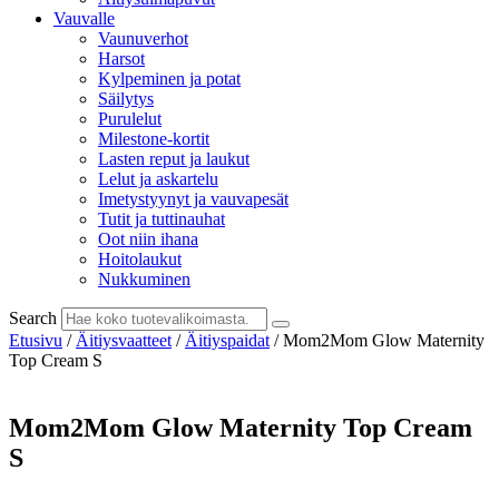
Vauvalle
Vaunuverhot
Harsot
Kylpeminen ja potat
Säilytys
Purulelut
Milestone-kortit
Lasten reput ja laukut
Lelut ja askartelu
Imetystyynyt ja vauvapesät
Tutit ja tuttinauhat
Oot niin ihana
Hoitolaukut
Nukkuminen
Search
Etusivu
/
Äitiysvaatteet
/
Äitiyspaidat
/ Mom2Mom Glow Maternity
Top Cream S
Mom2Mom Glow Maternity Top Cream
S