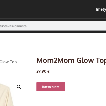
Imety
Mom2Mom Glow Top
Glow Top
29,90
€
Katso tuote