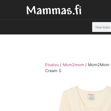
Etusivu
/
Mom2mom
/ Mom2Mom 
Cream S