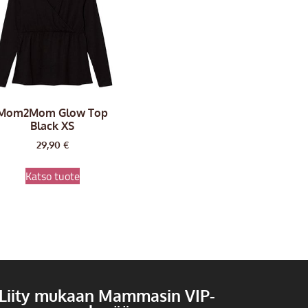
Mom2Mom Glow Top
Black XS
29,90
€
Katso tuote
Liity mukaan Mammasin VIP-