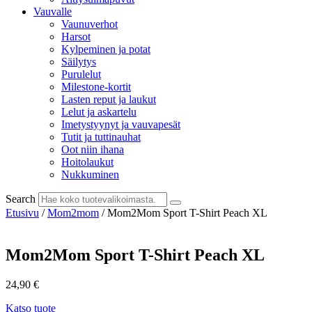
Vauvalle
Vaunuverhot
Harsot
Kylpeminen ja potat
Säilytys
Purulelut
Milestone-kortit
Lasten reput ja laukut
Lelut ja askartelu
Imetystyynyt ja vauvapesät
Tutit ja tuttinauhat
Oot niin ihana
Hoitolaukut
Nukkuminen
Search
Etusivu
/
Mom2mom
/ Mom2Mom Sport T-Shirt Peach XL
Mom2Mom Sport T-Shirt Peach XL
24,90
€
Katso tuote