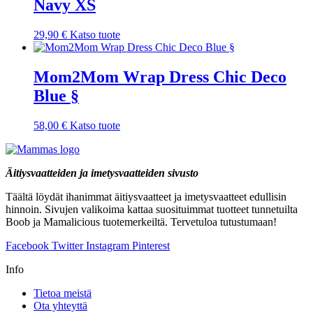
Navy XS
29,90
€
Katso tuote
Mom2Mom Wrap Dress Chic Deco
Blue §
58,00
€
Katso tuote
Äitiysvaatteiden ja imetysvaatteiden sivusto
Täältä löydät ihanimmat äitiysvaatteet ja imetysvaatteet edullisin
hinnoin. Sivujen valikoima kattaa suosituimmat tuotteet tunnetuilta
Boob ja Mamalicious tuotemerkeiltä. Tervetuloa tutustumaan!
Facebook
Twitter
Instagram
Pinterest
Info
Tietoa meistä
Ota yhteyttä