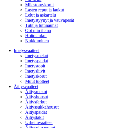
Milestone-kortit
Lasten reput ja laukut
Lelut ja askartelu
Imetystyynyt ja vauvapesät
Tutit ja tuttinauhat
Oot niin ihana
Hoitolaukut
Nukkuminen
Imetysvaatteet
Imetysmekot
Imetyspaidat
Imetystopit
Imetysliivit
Imetyskorut
Muut tuotteet
Äitiysvaatteet
Äitiysmekot
Äitiyshousut
Äitiysfarkut
Äitiyssukkahousut
Äitiyspaidat
Äitiystakit
Urheiluvaatteet
Äitiysuimapuvut