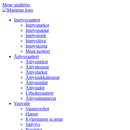
Mene sisältöön
Imetysvaatteet
Imetysmekot
Imetyspaidat
Imetystopit
Imetysliivit
Imetyskorut
Muut tuotteet
Äitiysvaatteet
Äitiysmekot
Äitiyshousut
Äitiysfarkut
Äitiyssukkahousut
Äitiyspaidat
Äitiystakit
Urheiluvaatteet
Äitiysuimapuvut
Vauvalle
Vaunuverhot
Harsot
Kylpeminen ja potat
Säilytys
Purulelut