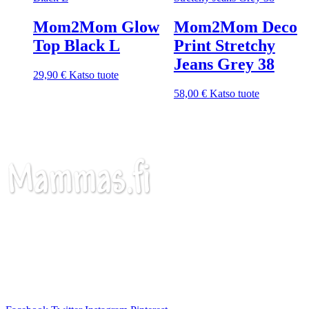
Mom2Mom Glow
Mom2Mom Deco
Top Black L
Print Stretchy
Jeans Grey 38
29,90
€
Katso tuote
58,00
€
Katso tuote
Äitiysvaatteiden ja imetysvaatteiden sivusto
Täältä löydät ihanimmat äitiysvaatteet ja imetysvaatteet
edullisin hinnoin. Sivujen valikoima kattaa suosituimmat
tuotteet tunnetuilta Boob ja Mamalicious tuotemerkeiltä.
Tervetuloa tutustumaan!