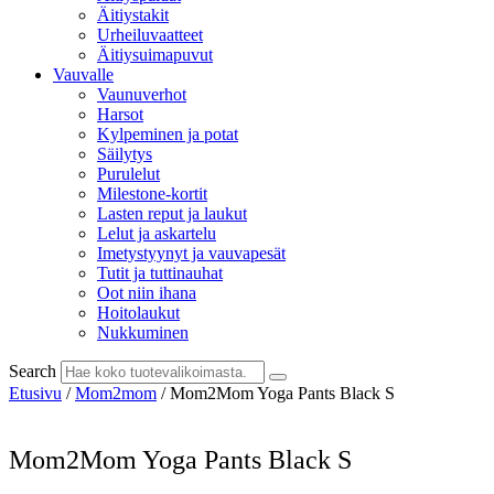
Äitiystakit
Urheiluvaatteet
Äitiysuimapuvut
Vauvalle
Vaunuverhot
Harsot
Kylpeminen ja potat
Säilytys
Purulelut
Milestone-kortit
Lasten reput ja laukut
Lelut ja askartelu
Imetystyynyt ja vauvapesät
Tutit ja tuttinauhat
Oot niin ihana
Hoitolaukut
Nukkuminen
Search
Etusivu
/
Mom2mom
/ Mom2Mom Yoga Pants Black S
Mom2Mom Yoga Pants Black S