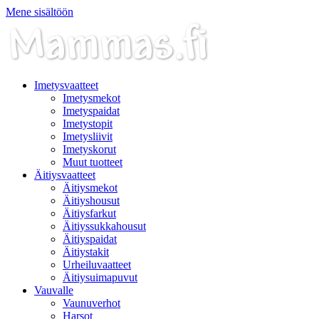
Mene sisältöön
Imetysvaatteet
Imetysmekot
Imetyspaidat
Imetystopit
Imetysliivit
Imetyskorut
Muut tuotteet
Äitiysvaatteet
Äitiysmekot
Äitiyshousut
Äitiysfarkut
Äitiyssukkahousut
Äitiyspaidat
Äitiystakit
Urheiluvaatteet
Äitiysuimapuvut
Vauvalle
Vaunuverhot
Harsot