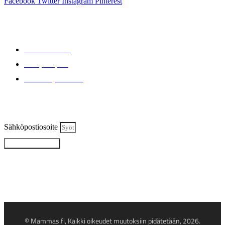
Facebook
Twitter
Instagram
Pinterest
Info
Tietoa meistä
Ota yhteyttä
Tietosuojaseloste
Liity mukaan Mammasin VIP-ryhmään
Sähköpostiosoite
Haluan mukaan
Haluatko saada tietoa ensimmäisenä huipputarjouksista ja
ALE-kampanjoista? VIP-ryhmäläisenä saat tietoosi kaikkein
parhaat alennukset sekä osa tarjouksista ilmoitetaan vain
tälle ryhmälle. Tule mukaan!.
© Mammas.fi, Kaikki oikeudet muutoksiin pidätetään, 2026.