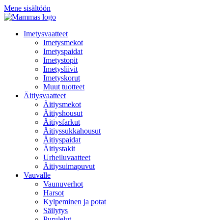
Mene sisältöön
Imetysvaatteet
Imetysmekot
Imetyspaidat
Imetystopit
Imetysliivit
Imetyskorut
Muut tuotteet
Äitiysvaatteet
Äitiysmekot
Äitiyshousut
Äitiysfarkut
Äitiyssukkahousut
Äitiyspaidat
Äitiystakit
Urheiluvaatteet
Äitiysuimapuvut
Vauvalle
Vaunuverhot
Harsot
Kylpeminen ja potat
Säilytys
Purulelut