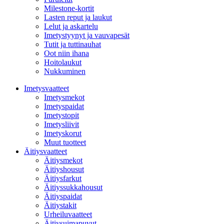
Milestone-kortit
Lasten reput ja laukut
Lelut ja askartelu
Imetystyynyt ja vauvapesät
Tutit ja tuttinauhat
Oot niin ihana
Hoitolaukut
Nukkuminen
Imetysvaatteet
Imetysmekot
Imetyspaidat
Imetystopit
Imetysliivit
Imetyskorut
Muut tuotteet
Äitiysvaatteet
Äitiysmekot
Äitiyshousut
Äitiysfarkut
Äitiyssukkahousut
Äitiyspaidat
Äitiystakit
Urheiluvaatteet
Äitiysuimapuvut