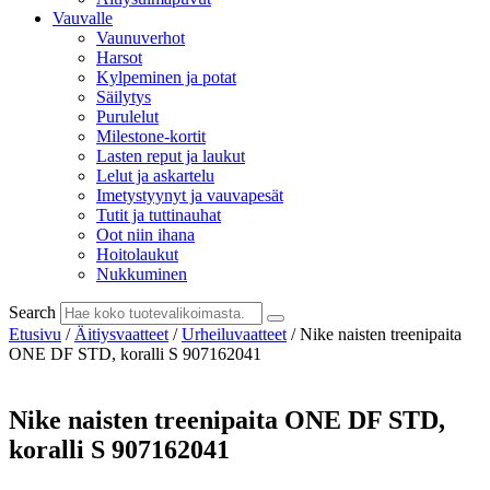
Vauvalle
Vaunuverhot
Harsot
Kylpeminen ja potat
Säilytys
Purulelut
Milestone-kortit
Lasten reput ja laukut
Lelut ja askartelu
Imetystyynyt ja vauvapesät
Tutit ja tuttinauhat
Oot niin ihana
Hoitolaukut
Nukkuminen
Search
Etusivu
/
Äitiysvaatteet
/
Urheiluvaatteet
/ Nike naisten treenipaita
ONE DF STD, koralli S 907162041
Nike naisten treenipaita ONE DF STD,
koralli S 907162041