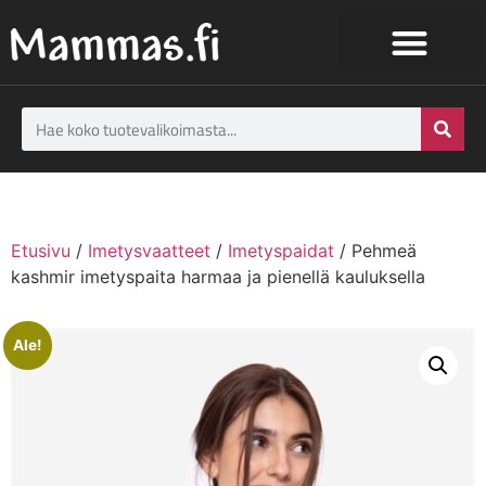
Etusivu
/
Imetysvaatteet
/
Imetyspaidat
/ Pehmeä
kashmir imetyspaita harmaa ja pienellä kauluksella
Ale!