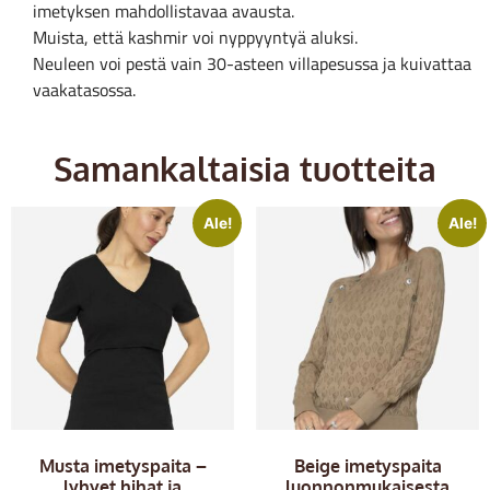
imetyksen mahdollistavaa avausta.
Muista, että kashmir voi nyppyyntyä aluksi.
Neuleen voi pestä vain 30-asteen villapesussa ja kuivattaa
vaakatasossa.
Samankaltaisia tuotteita
Ale!
Ale!
Musta imetyspaita –
Beige imetyspaita
lyhyet hihat ja
luonnonmukaisesta