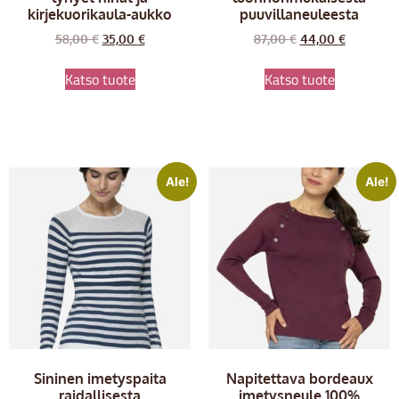
kirjekuorikaula-aukko
puuvillaneuleesta
58,00
€
35,00
€
87,00
€
44,00
€
Katso tuote
Katso tuote
Ale!
Ale!
Sininen imetyspaita
Napitettava bordeaux
raidallisesta
imetysneule 100%