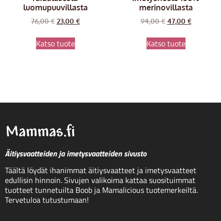
luomupuuvillasta
merinovillasta
76,00
€
23,00
€
94,00
€
47,00
€
Katso tuote
Katso tuote
Äitiysvaatteiden ja imetysvaatteiden sivusto
Täältä löydät ihanimmat äitiysvaatteet ja imetysvaatteet
edullisin hinnoin. Sivujen valikoima kattaa suosituimmat
tuotteet tunnetuilta Boob ja Mamalicious tuotemerkeiltä.
Tervetuloa tutustumaan!