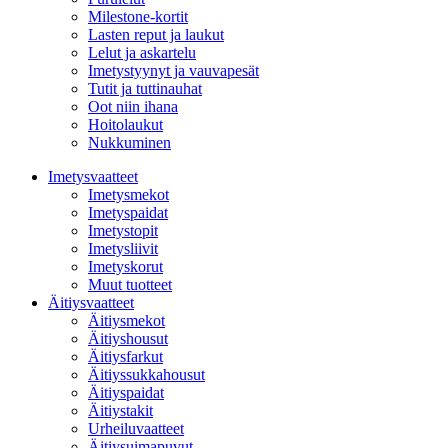
Milestone-kortit
Lasten reput ja laukut
Lelut ja askartelu
Imetystyynyt ja vauvapesät
Tutit ja tuttinauhat
Oot niin ihana
Hoitolaukut
Nukkuminen
Imetysvaatteet
Imetysmekot
Imetyspaidat
Imetystopit
Imetysliivit
Imetyskorut
Muut tuotteet
Äitiysvaatteet
Äitiysmekot
Äitiyshousut
Äitiysfarkut
Äitiyssukkahousut
Äitiyspaidat
Äitiystakit
Urheiluvaatteet
Äitiysuimapuvut