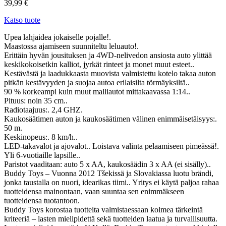
39,99
€
Katso tuote
Upea lahjaidea jokaiselle pojalle!.
Maastossa ajamiseen suunniteltu leluauto!.
Erittäin hyvän jousituksen ja 4WD-nelivedon ansiosta auto ylittää
keskikokoisetkin kalliot, jyrkät rinteet ja monet muut esteet..
Kestävästä ja laadukkaasta muovista valmistettu kotelo takaa auton
pitkän kestävyyden ja suojaa autoa erilaisilta törmäyksiltä..
90 % korkeampi kuin muut malliautot mittakaavassa 1:14..
Pituus: noin 35 cm..
Radiotaajuus:. 2,4 GHZ.
Kaukosäätimen auton ja kaukosäätimen välinen enimmäisetäisyys:.
50 m.
Keskinopeus:. 8 km/h..
LED-takavalot ja ajovalot.. Loistava valinta pelaamiseen pimeässä!.
Yli 6-vuotiaille lapsille..
Paristot vaaditaan: auto 5 x AA, kaukosäädin 3 x AA (ei sisälly)..
Buddy Toys – Vuonna 2012 Tšekissä ja Slovakiassa luotu brändi,
jonka taustalla on nuori, idearikas tiimi.. Yritys ei käytä paljoa rahaa
tuotteidensa mainontaan, vaan suuntaa sen enimmäkseen
tuotteidensa tuotantoon.
Buddy Toys korostaa tuotteita valmistaessaan kolmea tärkeintä
kriteeriä – lasten mielipidettä sekä tuotteiden laatua ja turvallisuutta.