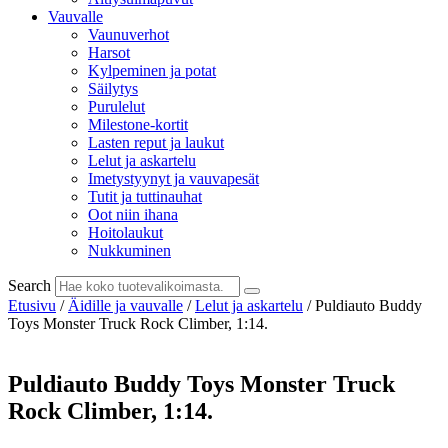
Vauvalle
Vaunuverhot
Harsot
Kylpeminen ja potat
Säilytys
Purulelut
Milestone-kortit
Lasten reput ja laukut
Lelut ja askartelu
Imetystyynyt ja vauvapesät
Tutit ja tuttinauhat
Oot niin ihana
Hoitolaukut
Nukkuminen
Search
Etusivu
/
Äidille ja vauvalle
/
Lelut ja askartelu
/ Puldiauto Buddy
Toys Monster Truck Rock Climber, 1:14.
Puldiauto Buddy Toys Monster Truck
Rock Climber, 1:14.