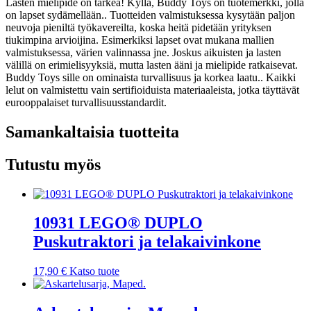
Lasten mielipide on tärkeä! Kyllä, Buddy Toys on tuotemerkki, jolla
on lapset sydämellään.. Tuotteiden valmistuksessa kysytään paljon
neuvoja pieniltä työkavereilta, koska heitä pidetään yrityksen
tiukimpina arvioijina. Esimerkiksi lapset ovat mukana mallien
valmistuksessa, värien valinnassa jne. Joskus aikuisten ja lasten
välillä on erimielisyyksiä, mutta lasten ääni ja mielipide ratkaisevat.
Buddy Toys sille on ominaista turvallisuus ja korkea laatu.. Kaikki
lelut on valmistettu vain sertifioiduista materiaaleista, jotka täyttävät
eurooppalaiset turvallisuusstandardit.
Samankaltaisia tuotteita
Tutustu myös
10931 LEGO® DUPLO
Puskutraktori ja telakaivinkone
17,90
€
Katso tuote