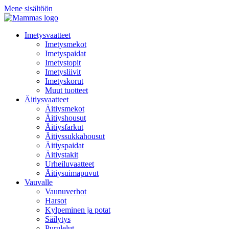
Mene sisältöön
Imetysvaatteet
Imetysmekot
Imetyspaidat
Imetystopit
Imetysliivit
Imetyskorut
Muut tuotteet
Äitiysvaatteet
Äitiysmekot
Äitiyshousut
Äitiysfarkut
Äitiyssukkahousut
Äitiyspaidat
Äitiystakit
Urheiluvaatteet
Äitiysuimapuvut
Vauvalle
Vaunuverhot
Harsot
Kylpeminen ja potat
Säilytys
Purulelut