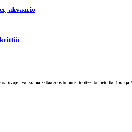
x, akvaario
keittiö
noin. Sivujen valikoima kattaa suosituimmat tuotteet tunnetuilta Boob j