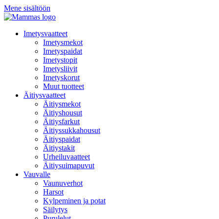
Mene sisältöön
Imetysvaatteet
Imetysmekot
Imetyspaidat
Imetystopit
Imetysliivit
Imetyskorut
Muut tuotteet
Äitiysvaatteet
Äitiysmekot
Äitiyshousut
Äitiysfarkut
Äitiyssukkahousut
Äitiyspaidat
Äitiystakit
Urheiluvaatteet
Äitiysuimapuvut
Vauvalle
Vaunuverhot
Harsot
Kylpeminen ja potat
Säilytys
Purulelut