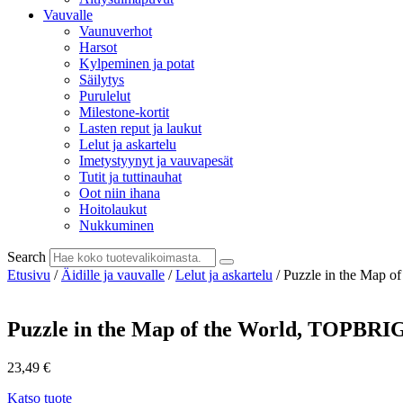
Vauvalle
Vaunuverhot
Harsot
Kylpeminen ja potat
Säilytys
Purulelut
Milestone-kortit
Lasten reput ja laukut
Lelut ja askartelu
Imetystyynyt ja vauvapesät
Tutit ja tuttinauhat
Oot niin ihana
Hoitolaukut
Nukkuminen
Search
Etusivu
/
Äidille ja vauvalle
/
Lelut ja askartelu
/ Puzzle in the Map 
Puzzle in the Map of the World, TOPBRI
23,49
€
Katso tuote