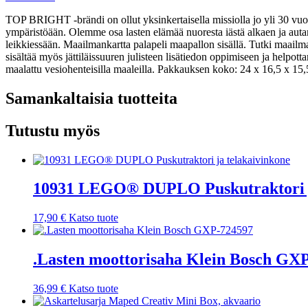
TOP BRIGHT -brändi on ollut yksinkertaisella missiolla jo yli 30 vuo
ympäristöään. Olemme osa lasten elämää nuoresta iästä alkaen ja au
leikkiessään. Maailmankartta palapeli maapallon sisällä. Tutki maailma
sisältää myös jättiläissuuren julisteen lisätiedon oppimiseen ja helpot
maalattu vesiohenteisilla maaleilla. Pakkauksen koko: 24 x 16,5 x 15,5
Samankaltaisia tuotteita
Tutustu myös
10931 LEGO® DUPLO Puskutraktori j
17,90
€
Katso tuote
.Lasten moottorisaha Klein Bosch GX
36,99
€
Katso tuote