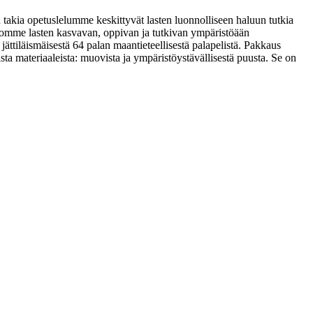
takia opetuslelumme keskittyvät lasten luonnolliseen haluun tutkia
omme lasten kasvavan, oppivan ja tutkivan ympäristöään
ättiläismäisestä 64 palan maantieteellisestä palapelistä. Pakkaus
ista materiaaleista: muovista ja ympäristöystävällisestä puusta. Se on