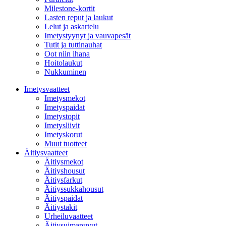
Milestone-kortit
Lasten reput ja laukut
Lelut ja askartelu
Imetystyynyt ja vauvapesät
Tutit ja tuttinauhat
Oot niin ihana
Hoitolaukut
Nukkuminen
Imetysvaatteet
Imetysmekot
Imetyspaidat
Imetystopit
Imetysliivit
Imetyskorut
Muut tuotteet
Äitiysvaatteet
Äitiysmekot
Äitiyshousut
Äitiysfarkut
Äitiyssukkahousut
Äitiyspaidat
Äitiystakit
Urheiluvaatteet
Äitiysuimapuvut