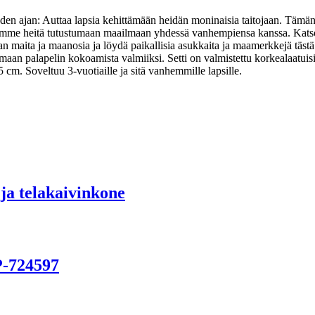
den ajan: Auttaa lapsia kehittämään heidän moninaisia taitojaan. Tämän 
tamme heitä tutustumaan maailmaan yhdessä vanhempiensa kanssa. Kats
n maita ja maanosia ja löydä paikallisia asukkaita ja maamerkkejä tästä j
tamaan palapelin kokoamista valmiiksi. Setti on valmistettu korkealaatuis
 cm. Soveltuu 3-vuotiaille ja sitä vanhemmille lapsille.
a telakaivinkone
P-724597