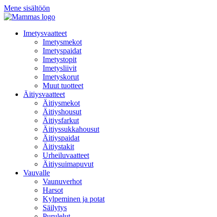
Mene sisältöön
Imetysvaatteet
Imetysmekot
Imetyspaidat
Imetystopit
Imetysliivit
Imetyskorut
Muut tuotteet
Äitiysvaatteet
Äitiysmekot
Äitiyshousut
Äitiysfarkut
Äitiyssukkahousut
Äitiyspaidat
Äitiystakit
Urheiluvaatteet
Äitiysuimapuvut
Vauvalle
Vaunuverhot
Harsot
Kylpeminen ja potat
Säilytys
Purulelut