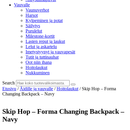
Vauvalle
Vaunuverhot
Harsot
Kylpeminen ja potat
Säilytys
Purulelut
Milestone-kortit
Lasten reput ja laukut
Lelut ja askartelu
Imetystyynyt ja vauvapesät
Tutit ja tuttinauhat
Oot niin ihana
Hoitolaukut
Nukkuminen
Search
Etusivu
/
Äidille ja vauvalle
/
Hoitolaukut
/ Skip Hop – Forma
Changing Backpack – Navy
Skip Hop – Forma Changing Backpack –
Navy