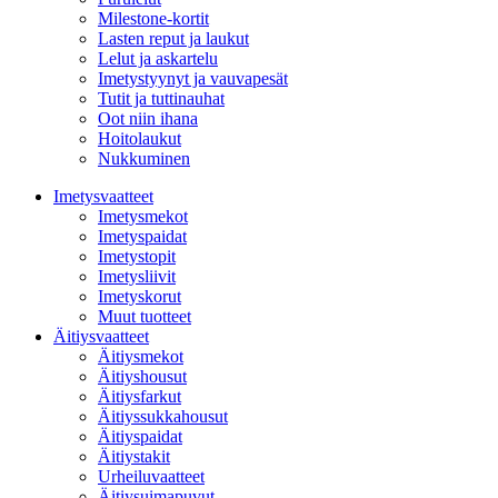
Milestone-kortit
Lasten reput ja laukut
Lelut ja askartelu
Imetystyynyt ja vauvapesät
Tutit ja tuttinauhat
Oot niin ihana
Hoitolaukut
Nukkuminen
Imetysvaatteet
Imetysmekot
Imetyspaidat
Imetystopit
Imetysliivit
Imetyskorut
Muut tuotteet
Äitiysvaatteet
Äitiysmekot
Äitiyshousut
Äitiysfarkut
Äitiyssukkahousut
Äitiyspaidat
Äitiystakit
Urheiluvaatteet
Äitiysuimapuvut