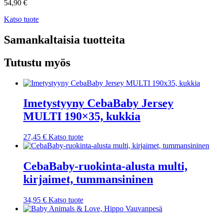
54,90
€
Katso tuote
Samankaltaisia tuotteita
Tutustu myös
Imetystyyny CebaBaby Jersey
MULTI 190×35, kukkia
27,45
€
Katso tuote
CebaBaby-ruokinta-alusta multi,
kirjaimet, tummansininen
34,95
€
Katso tuote