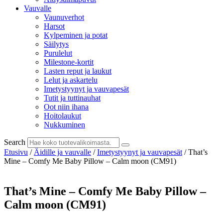
Vauvalle
Vaunuverhot
Harsot
Kylpeminen ja potat
Säilytys
Purulelut
Milestone-kortit
Lasten reput ja laukut
Lelut ja askartelu
Imetystyynyt ja vauvapesät
Tutit ja tuttinauhat
Oot niin ihana
Hoitolaukut
Nukkuminen
Search
Etusivu
/
Äidille ja vauvalle
/
Imetystyynyt ja vauvapesät
/ That’s
Mine – Comfy Me Baby Pillow – Calm moon (CM91)
That’s Mine – Comfy Me Baby Pillow –
Calm moon (CM91)