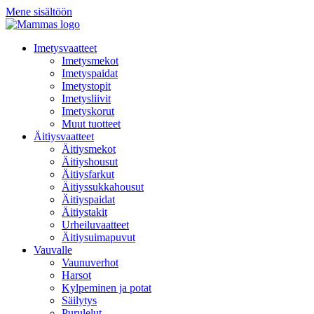
Mene sisältöön
Imetysvaatteet
Imetysmekot
Imetyspaidat
Imetystopit
Imetysliivit
Imetyskorut
Muut tuotteet
Äitiysvaatteet
Äitiysmekot
Äitiyshousut
Äitiysfarkut
Äitiyssukkahousut
Äitiyspaidat
Äitiystakit
Urheiluvaatteet
Äitiysuimapuvut
Vauvalle
Vaunuverhot
Harsot
Kylpeminen ja potat
Säilytys
Purulelut