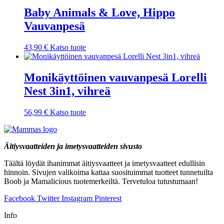
Baby Animals & Love, Hippo
Vauvanpesä
43,90
€
Katso tuote
Monikäyttöinen vauvanpesä Lorelli
Nest 3in1, vihreä
56,99
€
Katso tuote
Äitiysvaatteiden ja imetysvaatteiden sivusto
Täältä löydät ihanimmat äitiysvaatteet ja imetysvaatteet edullisin
hinnoin. Sivujen valikoima kattaa suosituimmat tuotteet tunnetuilta
Boob ja Mamalicious tuotemerkeiltä. Tervetuloa tutustumaan!
Facebook
Twitter
Instagram
Pinterest
Info