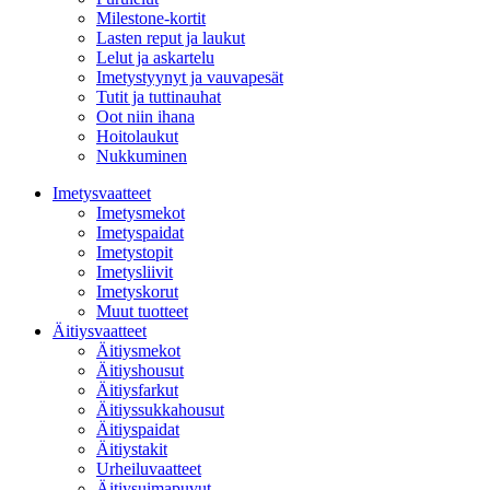
Milestone-kortit
Lasten reput ja laukut
Lelut ja askartelu
Imetystyynyt ja vauvapesät
Tutit ja tuttinauhat
Oot niin ihana
Hoitolaukut
Nukkuminen
Imetysvaatteet
Imetysmekot
Imetyspaidat
Imetystopit
Imetysliivit
Imetyskorut
Muut tuotteet
Äitiysvaatteet
Äitiysmekot
Äitiyshousut
Äitiysfarkut
Äitiyssukkahousut
Äitiyspaidat
Äitiystakit
Urheiluvaatteet
Äitiysuimapuvut