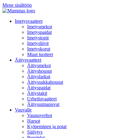
Mene sisältöön
Imetysvaatteet
Imetysmekot
Imetyspaidat
Imetystopit
Imetysliivit
Imetyskorut
Muut tuotteet
Äitiysvaatteet
Äitiysmekot
Äitiyshousut
Äitiysfarkut
Äitiyssukkahousut
Äitiyspaidat
Äitiystakit
Urheiluvaatteet
Äitiysuimapuvut
Vauvalle
Vaunuverhot
Harsot
Kylpeminen ja potat
Säilytys
Purulelut