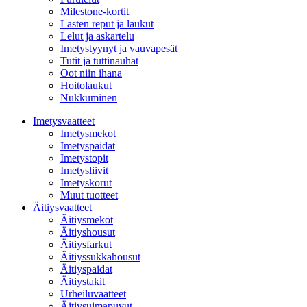
Milestone-kortit
Lasten reput ja laukut
Lelut ja askartelu
Imetystyynyt ja vauvapesät
Tutit ja tuttinauhat
Oot niin ihana
Hoitolaukut
Nukkuminen
Imetysvaatteet
Imetysmekot
Imetyspaidat
Imetystopit
Imetysliivit
Imetyskorut
Muut tuotteet
Äitiysvaatteet
Äitiysmekot
Äitiyshousut
Äitiysfarkut
Äitiyssukkahousut
Äitiyspaidat
Äitiystakit
Urheiluvaatteet
Äitiysuimapuvut