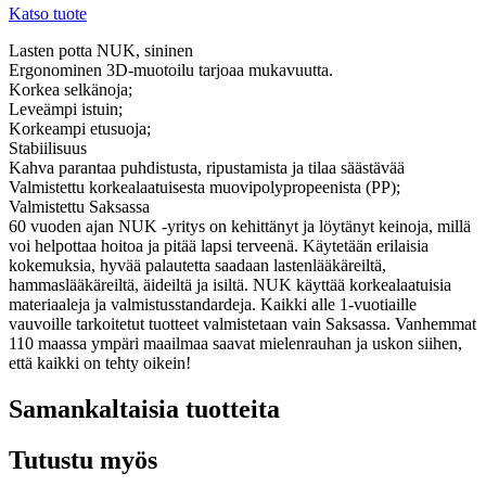
Katso tuote
Lasten potta NUK, sininen
Ergonominen 3D-muotoilu tarjoaa mukavuutta.
Korkea selkänoja;
Leveämpi istuin;
Korkeampi etusuoja;
Stabiilisuus
Kahva parantaa puhdistusta, ripustamista ja tilaa säästävää
Valmistettu korkealaatuisesta muovipolypropeenista (PP);
Valmistettu Saksassa
60 vuoden ajan NUK -yritys on kehittänyt ja löytänyt keinoja, millä
voi helpottaa hoitoa ja pitää lapsi terveenä. Käytetään erilaisia
kokemuksia, hyvää palautetta saadaan lastenlääkäreiltä,
hammaslääkäreiltä, äideiltä ja isiltä. NUK käyttää korkealaatuisia
materiaaleja ja valmistusstandardeja. Kaikki alle 1-vuotiaille
vauvoille tarkoitetut tuotteet valmistetaan vain Saksassa. Vanhemmat
110 maassa ympäri maailmaa saavat mielenrauhan ja uskon siihen,
että kaikki on tehty oikein!
Samankaltaisia tuotteita
Tutustu myös