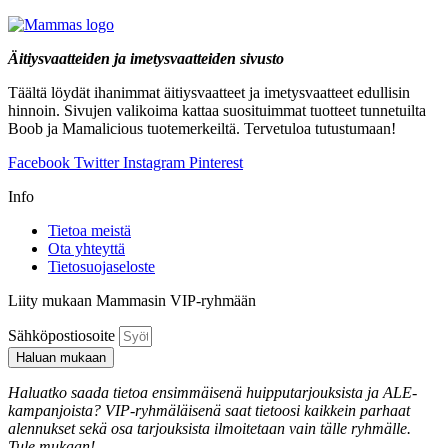
Äitiysvaatteiden ja imetysvaatteiden sivusto
Täältä löydät ihanimmat äitiysvaatteet ja imetysvaatteet edullisin
hinnoin. Sivujen valikoima kattaa suosituimmat tuotteet tunnetuilta
Boob ja Mamalicious tuotemerkeiltä. Tervetuloa tutustumaan!
Facebook
Twitter
Instagram
Pinterest
Info
Tietoa meistä
Ota yhteyttä
Tietosuojaseloste
Liity mukaan Mammasin VIP-ryhmään
Sähköpostiosoite
Haluan mukaan
Haluatko saada tietoa ensimmäisenä huipputarjouksista ja ALE-
kampanjoista? VIP-ryhmäläisenä saat tietoosi kaikkein parhaat
alennukset sekä osa tarjouksista ilmoitetaan vain tälle ryhmälle.
Tule mukaan!.