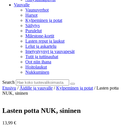
Vauvalle
Vaunuverhot
Harsot
Kylpeminen ja potat
Säilytys
Purulelut
Milestone-kortit
Lasten reput ja laukut
Lelut ja askartelu
Imetystyynyt ja vauvapesät
Tutit ja tuttinauhat
Oot niin ihana
Hoitolaukut
Nukkuminen
Search
Etusivu
/
Äidille ja vauvalle
/
Kylpeminen ja potat
/ Lasten potta
NUK, sininen
Lasten potta NUK, sininen
13,99
€