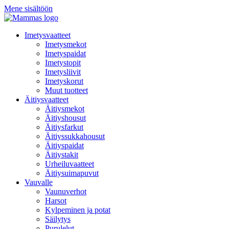
Mene sisältöön
Imetysvaatteet
Imetysmekot
Imetyspaidat
Imetystopit
Imetysliivit
Imetyskorut
Muut tuotteet
Äitiysvaatteet
Äitiysmekot
Äitiyshousut
Äitiysfarkut
Äitiyssukkahousut
Äitiyspaidat
Äitiystakit
Urheiluvaatteet
Äitiysuimapuvut
Vauvalle
Vaunuverhot
Harsot
Kylpeminen ja potat
Säilytys
Purulelut