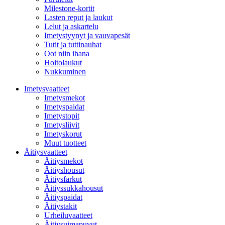
Milestone-kortit
Lasten reput ja laukut
Lelut ja askartelu
Imetystyynyt ja vauvapesät
Tutit ja tuttinauhat
Oot niin ihana
Hoitolaukut
Nukkuminen
Imetysvaatteet
Imetysmekot
Imetyspaidat
Imetystopit
Imetysliivit
Imetyskorut
Muut tuotteet
Äitiysvaatteet
Äitiysmekot
Äitiyshousut
Äitiysfarkut
Äitiyssukkahousut
Äitiyspaidat
Äitiystakit
Urheiluvaatteet
Äitiysuimapuvut