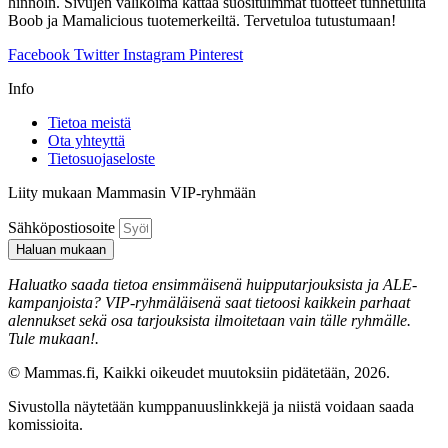
hinnoin. Sivujen valikoima kattaa suosituimmat tuotteet tunnetuilta
Boob ja Mamalicious tuotemerkeiltä. Tervetuloa tutustumaan!
Facebook
Twitter
Instagram
Pinterest
Info
Tietoa meistä
Ota yhteyttä
Tietosuojaseloste
Liity mukaan Mammasin VIP-ryhmään
Sähköpostiosoite
Haluan mukaan
Haluatko saada tietoa ensimmäisenä huipputarjouksista ja ALE-
kampanjoista? VIP-ryhmäläisenä saat tietoosi kaikkein parhaat
alennukset sekä osa tarjouksista ilmoitetaan vain tälle ryhmälle.
Tule mukaan!.
© Mammas.fi, Kaikki oikeudet muutoksiin pidätetään, 2026.
Sivustolla näytetään kumppanuuslinkkejä ja niistä voidaan saada
komissioita.