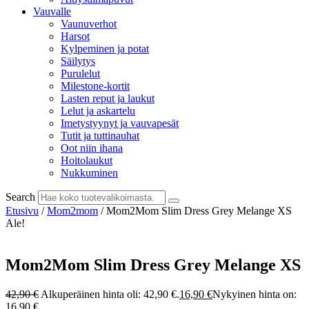
Vauvalle
Vaunuverhot
Harsot
Kylpeminen ja potat
Säilytys
Purulelut
Milestone-kortit
Lasten reput ja laukut
Lelut ja askartelu
Imetystyynyt ja vauvapesät
Tutit ja tuttinauhat
Oot niin ihana
Hoitolaukut
Nukkuminen
Search
Etusivu
/
Mom2mom
/ Mom2Mom Slim Dress Grey Melange XS
Ale!
Mom2Mom Slim Dress Grey Melange XS
42,90
€
Alkuperäinen hinta oli: 42,90 €.
16,90
€
Nykyinen hinta on:
16,90 €.